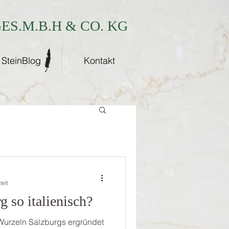
S.M.B.H & CO. KG
SteinBlog
Kontakt
eit
 so italienisch?
 Wurzeln Salzburgs ergründet