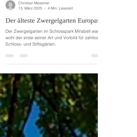
Christian Messmer
13. März 2025
4 Min. Lesezeit
Der älteste Zwergelgarten Europas
Der Zwergelgarten im Schlosspark Mirabell war
wohl der erste seiner Art und Vorbild für zahllose
Schloss- und Stiftsgärten.