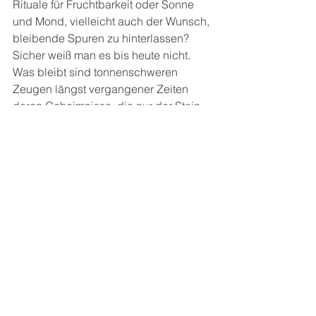
Rituale für Fruchtbarkeit oder Sonne 
und Mond, vielleicht auch der Wunsch, 
bleibende Spuren zu hinterlassen? 
Sicher weiß man es bis heute nicht. 
Was bleibt sind tonnenschweren 
Zeugen längst vergangener Zeiten 
deren Geheimnisse, die nur der Stein 
kennt. Sie sind Ausdruck einer 
komplexen, gemeinschaftlich 
organisierten Gesellschaft und Kultur. 
Diese Bauwerke trotzen Wind und 
Wetter seit Jahrtausenden und erinnern 
uns daran, dass Großartiges möglich 
ist, wenn alle zusammenhelfen.