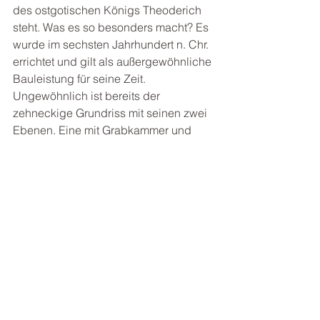
des ostgotischen Königs Theoderich 
steht. Was es so besonders macht? Es 
wurde im sechsten Jahrhundert n. Chr. 
errichtet und gilt als außergewöhnliche 
Bauleistung für seine Zeit. 
Ungewöhnlich ist bereits der 
zehneckige Grundriss mit seinen zwei 
Ebenen. Eine mit Grabkammer und 
eine mit Kapelle. Das Untergeschoss 
besteht aus fugenlos 
zusammengesetzten Steinblöcken und 
trägt eine Zwischendecke, deren 
Stabilität durch Einsetzen eines 
Schlusssteines gewährleistet ist. Im 
Zentrum des Obergeschosses befindet 
sich eine massive Wanne aus Porphyr 
(Vulkangestein) mit dicken polierten 
Wänden. Hauptmerkmal des 
Bauwerkes ist die massive 